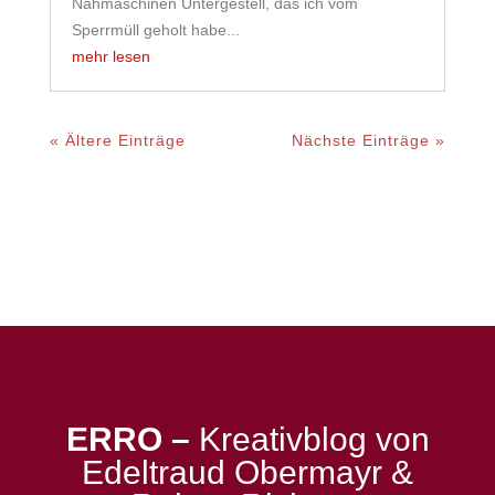
Nähmaschinen Untergestell, das ich vom
Sperrmüll geholt habe...
mehr lesen
« Ältere Einträge
Nächste Einträge »
ERRO –
Kreativblog von
Edeltraud Obermayr &