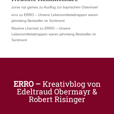
zorse nyt games
zu
Ausflug zur bayrischen Osterinsel
erro
zu
ERRO – Unsere Lebensmittelattrappen waren
jahrelang Bestseller im Sortiment
Maxime Lhermet
zu
ERRO – Unsere
Lebensmittelattrappen waren jahrelang Bestseller im
Sortiment
ERRO –
Kreativblog von
Edeltraud Obermayr &
Robert Risinger