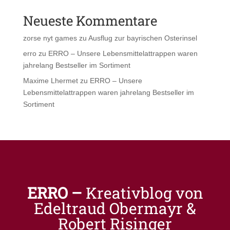
Neueste Kommentare
zorse nyt games
zu
Ausflug zur bayrischen Osterinsel
erro
zu
ERRO – Unsere Lebensmittelattrappen waren
jahrelang Bestseller im Sortiment
Maxime Lhermet
zu
ERRO – Unsere
Lebensmittelattrappen waren jahrelang Bestseller im
Sortiment
ERRO –
Kreativblog von
Edeltraud Obermayr &
Robert Risinger