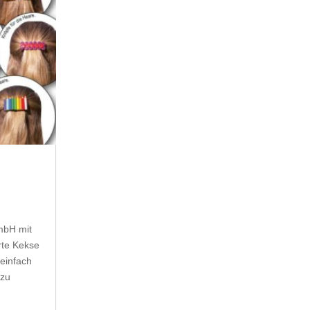
mbH mit
rte Kekse
einfach
 zu