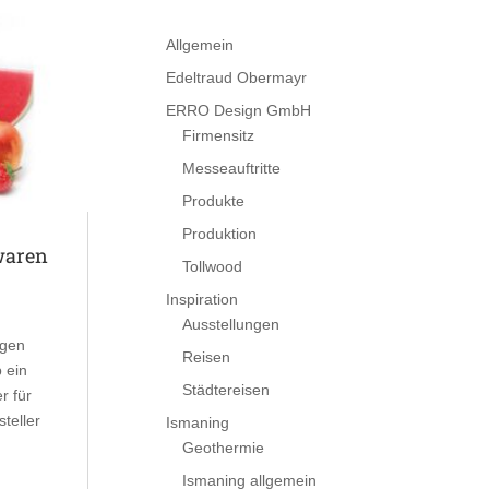
Allgemein
Edeltraud Obermayr
ERRO Design GmbH
Firmensitz
Messeauftritte
Produkte
Produktion
waren
Tollwood
Inspiration
Ausstellungen
igen
Reisen
 ein
Städtereisen
r für
teller
Ismaning
Geothermie
Ismaning allgemein