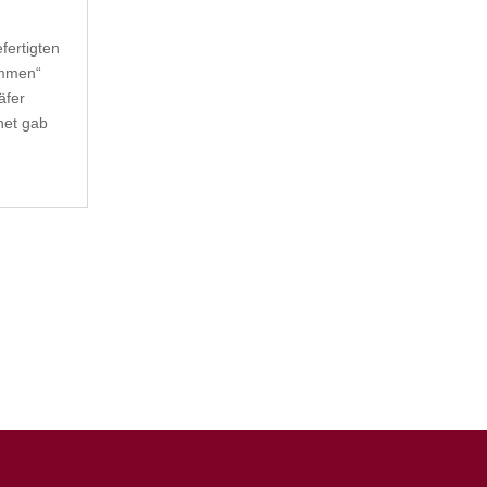
fertigten
ommen“
äfer
net gab