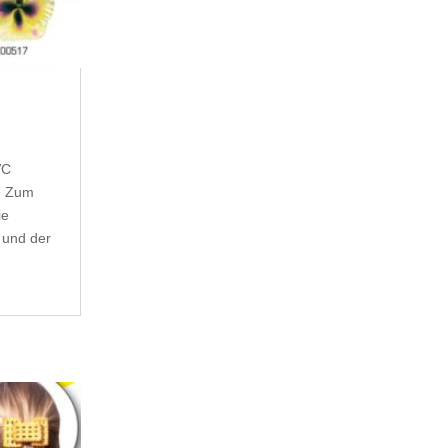
VC
t. Zum
ie
 und der