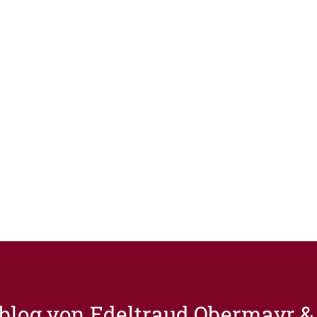
vblog von
Edeltraud Obermayr & 