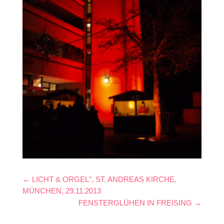
←
LICHT & ORGEL", ST. ANDREAS KIRCHE,
MÜNCHEN, 29.11.2013
FENSTERGLÜHEN IN FREISING
→